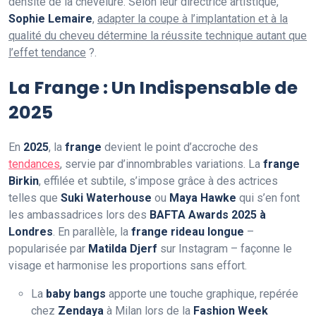
densité de la chevelure. Selon leur directrice artistique,
Sophie Lemaire
,
adapter la coupe à l’implantation et à la
qualité du cheveu détermine la réussite technique autant que
l’effet tendance
?.
La Frange : Un Indispensable de
2025
En
2025
, la
frange
devient le point d’accroche des
tendances
, servie par d’innombrables variations. La
frange
Birkin
, effilée et subtile, s’impose grâce à des actrices
telles que
Suki Waterhouse
ou
Maya Hawke
qui s’en font
les ambassadrices lors des
BAFTA Awards 2025 à
Londres
. En parallèle, la
frange rideau longue
–
popularisée par
Matilda Djerf
sur Instagram – façonne le
visage et harmonise les proportions sans effort.
La
baby bangs
apporte une touche graphique, repérée
chez
Zendaya
à Milan lors de la
Fashion Week