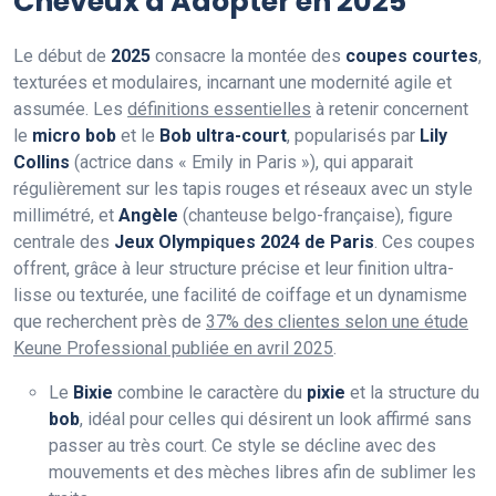
Cheveux à Adopter en 2025
Le début de
2025
consacre la montée des
coupes courtes
,
texturées et modulaires, incarnant une modernité agile et
assumée. Les
définitions essentielles
à retenir concernent
le
micro bob
et le
Bob ultra-court
, popularisés par
Lily
Collins
(actrice dans « Emily in Paris »), qui apparait
régulièrement sur les tapis rouges et réseaux avec un style
millimétré, et
Angèle
(chanteuse belgo-française), figure
centrale des
Jeux Olympiques 2024 de Paris
. Ces coupes
offrent, grâce à leur structure précise et leur finition ultra-
lisse ou texturée, une facilité de coiffage et un dynamisme
que recherchent près de
37% des clientes selon une étude
Keune Professional publiée en avril 2025
.
Le
Bixie
combine le caractère du
pixie
et la structure du
bob
, idéal pour celles qui désirent un look affirmé sans
passer au très court. Ce style se décline avec des
mouvements et des mèches libres afin de sublimer les