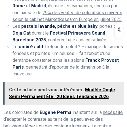
Rome
et
Madrid
, illumine les carnations, soutenu par
une hausse de
29% des ventes de colorations cuivrées
selon le cabinet MarketResearch Europe en juillet 2025
.
Les
pastels lavande, pêche et blue baby
, portés par
Doja Cat
durant le
Festival Primavera Sound
Barcelone 2025
, confèrent une audace raffinée.
Le
ombré subtil
retour de soleil ? – mariage de racines
foncées et pointes lumineuses – fait l’objet d’une
demande constante dans les salons
Franck Provost
Paris
, permettant d’apporter de la dimension à la
chevelure.
Cette article peut vous intérésser
Modèle Ongle
Semi Permanent Été : 20 Idées Tendance 2026
Les coloristes de
Eugene Perma
insistent sur la
nécéssité
d’adapter le contraste au teint de la peau
avec des
balayages légers ou des contours lumineux. La routine