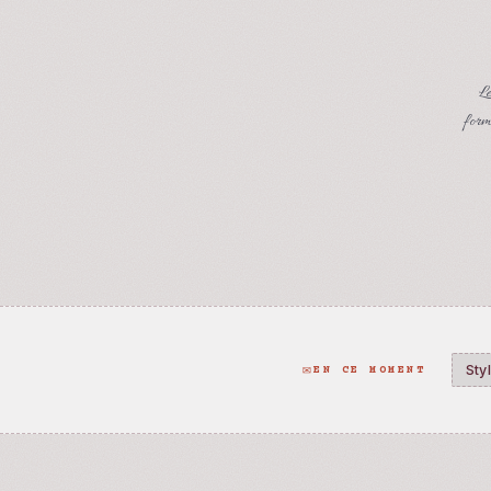
Le
form
Sty
EN CE MOMENT