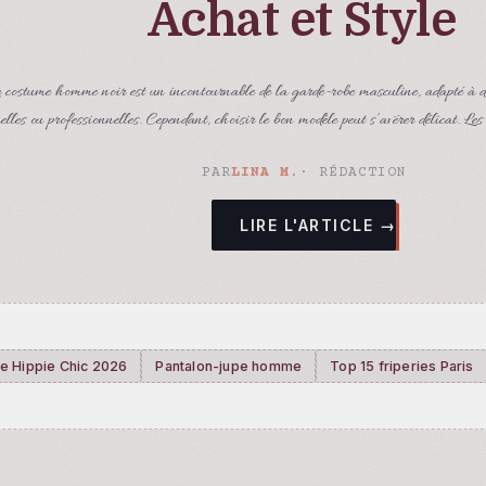
Achat et Style
 costume homme noir est un incontournable de la garde-robe masculine, adapté à 
elles ou professionnelles. Cependant, choisir le bon modèle peut s’avérer délicat. Les
PAR
LINA M.
· RÉDACTION
LIRE L'ARTICLE →
le Hippie Chic 2026
Pantalon-jupe homme
Top 15 friperies Paris