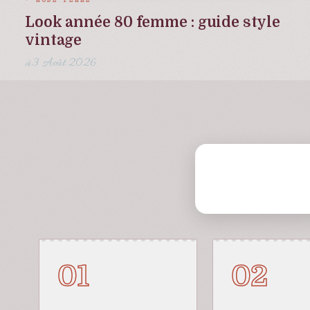
MODE FEMME
Look année 80 femme : guide style
vintage
3 Août 2026
01
02