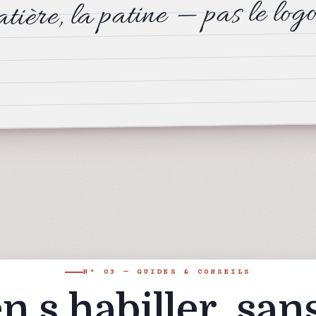
tière, la patine — pas le logo
N° 03 — GUIDES & CONSEILS
n s habiller, san