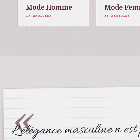
Mode Homme
Mode Fe
19 ARTICLES
35 ARTICLES
«
L élégance masculine n est 