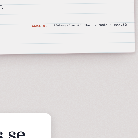
.
· Rédactrice en chef · Mode & Beauté
Lina M.
—
s se