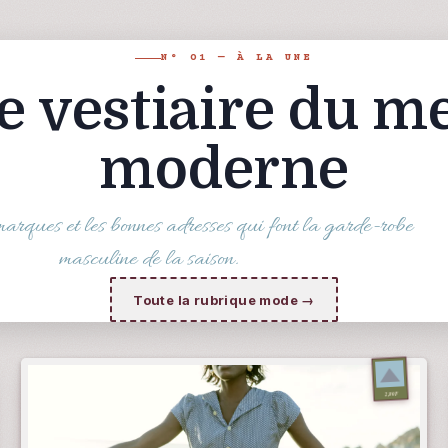
N° 01 — À LA UNE
e vestiaire du m
moderne
 marques et les bonnes adresses qui font la garde-robe
masculine de la saison.
Toute la rubrique mode →