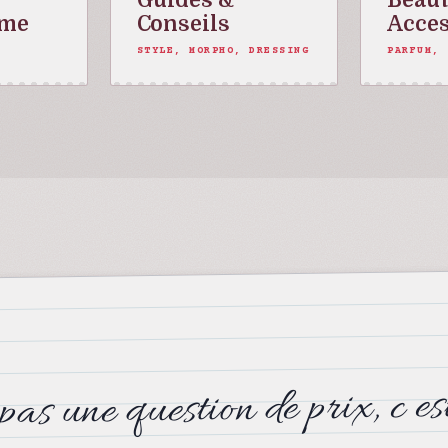
mme
Conseils
Acces
STYLE, MORPHO, DRESSING
PARFUM, 
pas une question de prix, c es