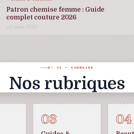
GUIDES & CONSEILS
Patron chemise femme : Guide
complet couture 2026
2 Août 2026
N° 02 — SOMMAIRE
Nos rubriques
03
04
Guides &
Beaut