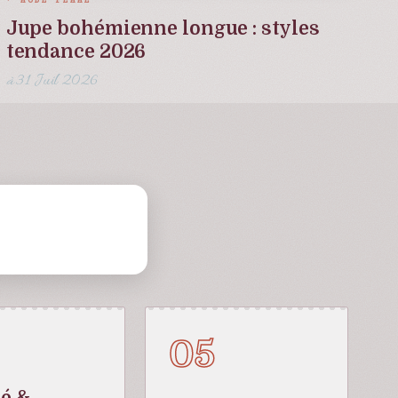
MODE FEMME
Jupe bohémienne longue : styles
tendance 2026
31 Juil 2026
05
é &