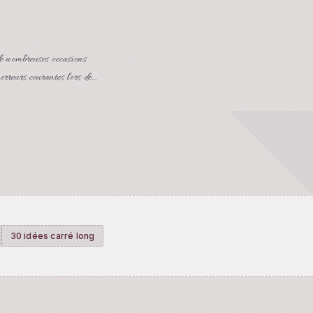
de nombreuses occasions
 erreurs courantes lors de…
30 idées carré long