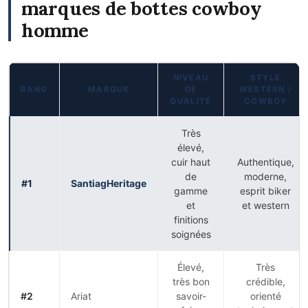
marques de bottes cowboy
homme
NIVEAU
STYLE
RANG
MARQUE
DE
WESTERN /
QUALITÉ
COWBOY
Très
élevé,
cuir haut
Authentique,
de
moderne,
#1
SantiagHeritage
gamme
esprit biker
et
et western
finitions
soignées
Élevé,
Très
très bon
crédible,
#2
Ariat
savoir-
orienté