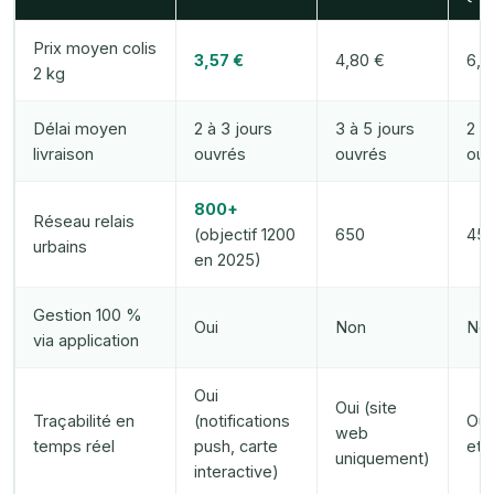
Prix moyen colis
3,57 €
4,80 €
6,4
2 kg
Délai moyen
2 à 3 jours
3 à 5 jours
2 à
livraison
ouvrés
ouvrés
ouv
800+
Réseau relais
(objectif 1200
650
45
urbains
en 2025)
Gestion 100 %
Oui
Non
No
via application
Oui
Oui (site
Traçabilité en
(notifications
Oui
web
temps réel
push, carte
et 
uniquement)
interactive)