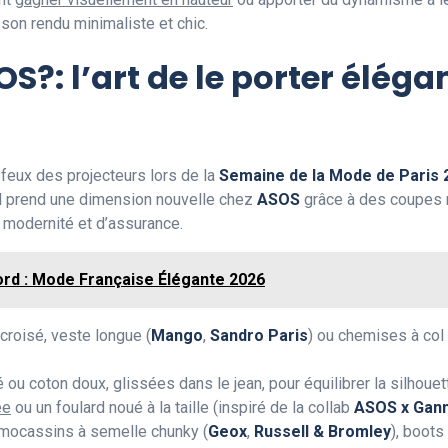
son rendu minimaliste et chic.
OS?: l’art de le porter élég
 feux des projecteurs lors de la
Semaine de la Mode de Paris 
il prend une dimension nouvelle chez
ASOS
grâce à des coupes r
modernité et d’assurance.
ord : Mode Française Élégante 2026
 croisé, veste longue (
Mango
,
Sandro Paris
) ou chemises à col 
é ou coton doux, glissées dans le jean, pour équilibrer la silhouet
ée
ou un foulard noué à la taille (inspiré de la collab
ASOS x Gann
 mocassins à semelle chunky (
Geox
,
Russell & Bromley
), boots