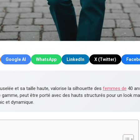
Google AI
WhatsApp
LinkedIn
X (Twitter)
Faceb
elée et sa taille haute, valorise la silhouette des
femmes de
40 ans
gamme, peut être porté avec des hauts structurés pour un look matu
hic et dynamique.