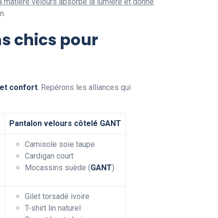
a matière velours absorbe la lumière et donne
n.
s chics pour
 et confort
. Repérons les alliances qui
Pantalon velours côtelé GANT
Camisole soie taupe
Cardigan court
Mocassins suède (
GANT
)
Gilet torsadé ivoire
T-shirt lin naturel