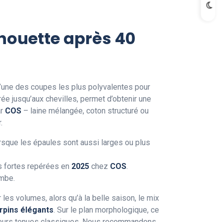
lhouette après 40
’une des coupes les plus polyvalentes pour
e jusqu’aux chevilles, permet d’obtenir une
ar
COS
– laine mélangée, coton structuré ou
.
 lorsque les épaules sont aussi larges ou plus
es fortes repérées en
2025
chez
COS
.
ambe.
 les volumes, alors qu’à la belle saison, le mix
rpins élégants
. Sur le plan morphologique, ce
leurs tenues classiques. Nous recommandons