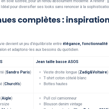
d en soie lustrée, pour un rendu absolument moderne. À retenir :
l
. Idéal pour diversifier ses looks sans renoncer à la sophisticatio
ues complètes : inspiration
 devient un jeu d’équilibriste entre
élégance, fonctionnalité
alon et adaptons-les aux besoins du quotidien.
OS
Jean taille basse ASOS
té (
Sandro Paris
)
Veste droite longue (
Zadig&Voltaire
)
T-shirt coton côtelé blanc
é (
Church’s
)
Bottes hautes
 (
Aigle
)
Pull col camionneur
ersize
Blouson denim vintage