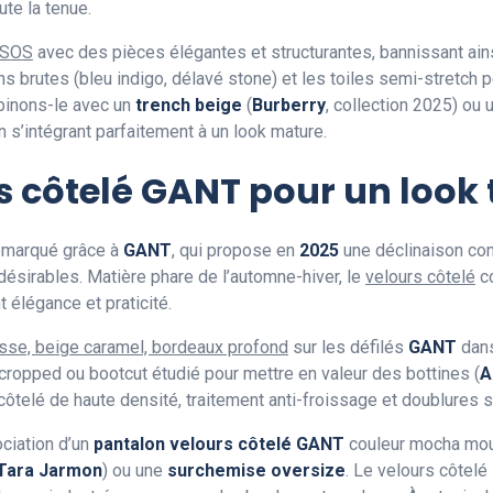
ute la tenue.
 ASOS
avec des pièces élégantes et structurantes, bannissant ain
s brutes (bleu indigo, délavé stone) et les toiles semi-stretch 
mbinons-le avec un
trench beige
(
Burberry
, collection 2025) ou
s’intégrant parfaitement à un look mature.
rs côtelé GANT pour un look
remarqué grâce à
GANT
, qui propose en
2025
une déclinaison con
désirables. Matière phare de l’automne-hiver, le
velours côtelé
co
 élégance et praticité.
se, beige caramel, bordeaux profond
sur les défilés
GANT
dan
cropped ou bootcut étudié pour mettre en valeur des bottines (
A
côtelé de haute densité, traitement anti-froissage et doublures 
ciation d’un
pantalon velours côtelé GANT
couleur mocha mo
Tara Jarmon
) ou une
surchemise oversize
. Le velours côtel