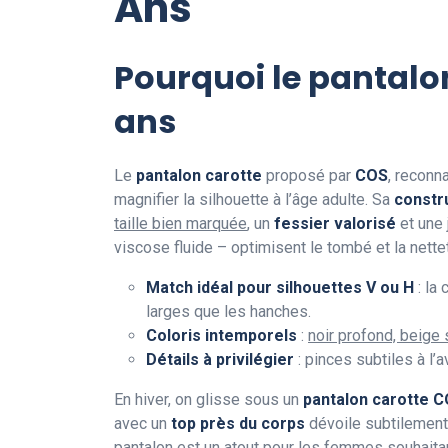
Ans
Pourquoi le pantalon
ans
Le
pantalon carotte
proposé par
COS
, reconn
magnifier la silhouette à l’âge adulte. Sa
constr
taille bien marquée
, un
fessier valorisé
et une
viscose fluide – optimisent le tombé et la nettet
Match idéal pour silhouettes V ou H
: la 
larges que les hanches.
Coloris intemporels
:
noir profond, beige 
Détails à privilégier
: pinces subtiles à l’
En hiver, on glisse sous un
pantalon carotte 
avec un
top près du corps
dévoile subtilement la
pantalon est un atout pour les femmes souhait