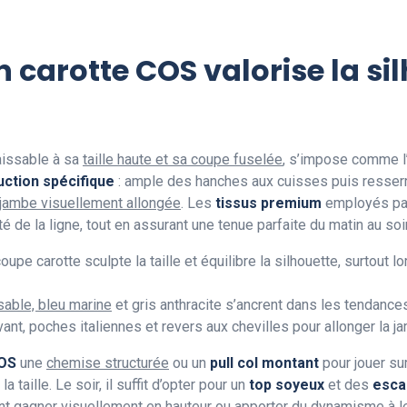
 carotte COS valorise la si
aissable à sa
taille haute et sa coupe fuselée
, s’impose comme l
uction spécifique
: ample des hanches aux cuisses puis resserré
jambe visuellement allongée
. Les
tissus premium
employés p
é de la ligne, tout en assurant une tenue parfaite du matin au soir
coupe carotte sculpte la taille et équilibre la silhouette, surtout
sable, bleu marine
et gris anthracite s’ancrent dans les tendanc
avant, poches italiennes et revers aux chevilles pour allonger la j
COS
une
chemise structurée
ou un
pull col montant
pour jouer sur
 taille. Le soir, il suffit d’opter pour un
top soyeux
et des
esca
ant
gagner visuellement en hauteur
ou apporter du dynamisme à 