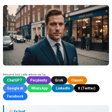
Résume moi cette article via l'ia
ChatGPT
Perplexity
Grok
Claude
Google AI
WhatsApp
LinkedIn
X (Twitter)
Facebook
En bref