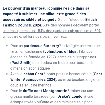
Le pouvoir d’un manteau iconique réside dans sa
capacité à sublimer une silhouette grâce à des
accessoires ciblés et soignés
. Selon l’étude du
British
Fashion Council, 2024
,
68% des hommes déclarent porter
une écharpe en laine, 54% des gants en cuir premium et 39%
un couvre-chef lors des pics hivernaux
.
Pour un
pardessus Burberry
?: privilégier une écharpe
tartan en cachemire (
Johnstons of Elgin
, fabrique
écossaise fondée en 1797), gants de cuir nappa noir
(
Paul Smith
) et un fedora en feutre pour booster la
dimension sophistiquée
Avec le
caban Gant
?: opter pour un bonnet côtelé (
Gant
Winter Accessories 2024
), écharpe bicolore et gants
doublés en laine mérinos
Pour le
duffle coat Montgomerie
?: miser sur une
grosse maille torsadée (pull
Drake’s London
), une
écharpe rayée vivifiante et des mitaines en alpaga