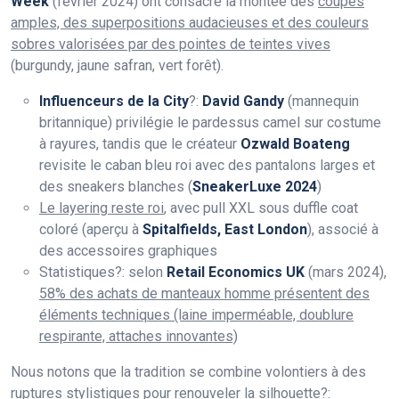
Week
(février 2024) ont consacré la montée des
coupes
amples, des superpositions audacieuses et des couleurs
sobres valorisées par des pointes de teintes vives
(burgundy, jaune safran, vert forêt).
Influenceurs de la City
?:
David Gandy
(mannequin
britannique) privilégie le pardessus camel sur costume
à rayures, tandis que le créateur
Ozwald Boateng
revisite le caban bleu roi avec des pantalons larges et
des sneakers blanches (
SneakerLuxe 2024
)
Le layering reste roi
, avec pull XXL sous duffle coat
coloré (aperçu à
Spitalfields, East London
), associé à
des accessoires graphiques
Statistiques?: selon
Retail Economics UK
(mars 2024),
58% des achats de manteaux homme présentent des
éléments techniques (laine imperméable, doublure
respirante, attaches innovantes)
Nous notons que la tradition se combine volontiers à des
ruptures stylistiques pour renouveler la silhouette?: