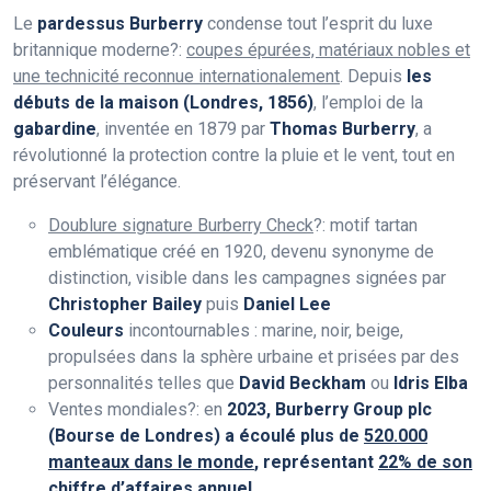
Le
pardessus Burberry
condense tout l’esprit du luxe
britannique moderne?:
coupes épurées, matériaux nobles et
une technicité reconnue internationalement
. Depuis
les
débuts de la maison (Londres, 1856)
, l’emploi de la
gabardine
, inventée en 1879 par
Thomas Burberry
, a
révolutionné la protection contre la pluie et le vent, tout en
préservant l’élégance.
Doublure signature Burberry Check
?: motif tartan
emblématique créé en 1920, devenu synonyme de
distinction, visible dans les campagnes signées par
Christopher Bailey
puis
Daniel Lee
Couleurs
incontournables : marine, noir, beige,
propulsées dans la sphère urbaine et prisées par des
personnalités telles que
David Beckham
ou
Idris Elba
Ventes mondiales?: en
2023, Burberry Group plc
(Bourse de Londres) a écoulé plus de
520.000
manteaux dans le monde
, représentant
22% de son
chiffre d’affaires annuel