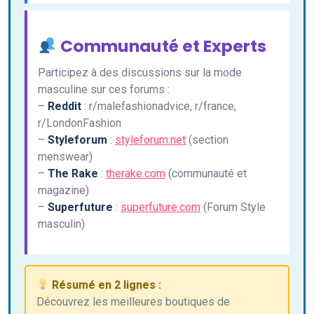
Communauté et Experts
Participez à des discussions sur la mode
masculine sur ces forums :
–
Reddit
: r/malefashionadvice, r/france,
r/LondonFashion
–
Styleforum
:
styleforum.net
(section
menswear)
–
The Rake
:
therake.com
(communauté et
magazine)
–
Superfuture
:
superfuture.com
(Forum Style
masculin)
Résumé en 2 lignes :
Découvrez les meilleures boutiques de