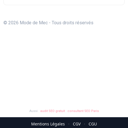
© 2026 Mode de Mec - Tous droits réservés
Aussi :
audit SEO gratuit
·
consultant SEO Paris
Mentions Légales
·
CGV
·
CGU