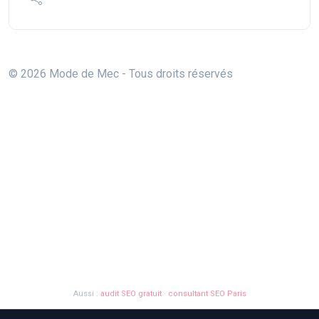
© 2026 Mode de Mec - Tous droits réservés
Aussi :
audit SEO gratuit
·
consultant SEO Paris