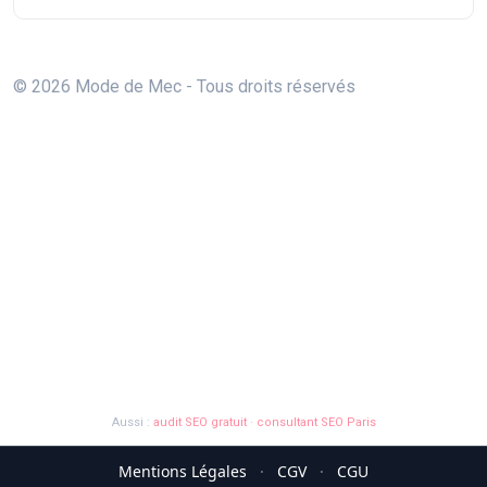
© 2026 Mode de Mec - Tous droits réservés
Aussi :
audit SEO gratuit
·
consultant SEO Paris
Mentions Légales
·
CGV
·
CGU