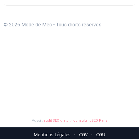
© 2026 Mode de Mec - Tous droits réservés
Aussi :
audit SEO gratuit
·
consultant SEO Paris
Mentions Légales
·
CGV
·
CGU