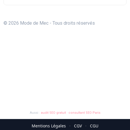
© 2026 Mode de Mec - Tous droits réservés
Aussi :
audit SEO gratuit
·
consultant SEO Paris
Mentions Légales
·
CGV
·
CGU