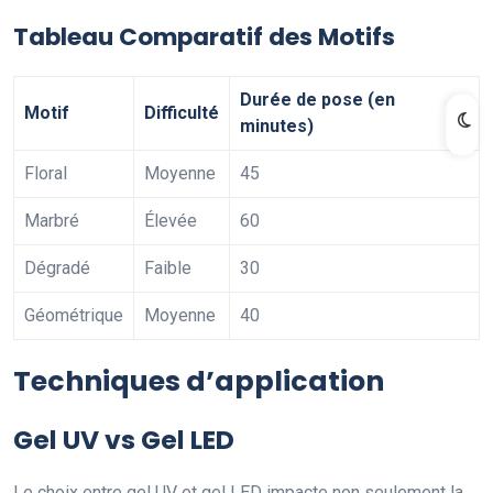
Tableau Comparatif des Motifs
Durée de pose (en
Motif
Difficulté
minutes)
Floral
Moyenne
45
Marbré
Élevée
60
Dégradé
Faible
30
Géométrique
Moyenne
40
Techniques d’application
Gel UV vs Gel LED
Le choix entre gel UV et gel LED impacte non seulement la