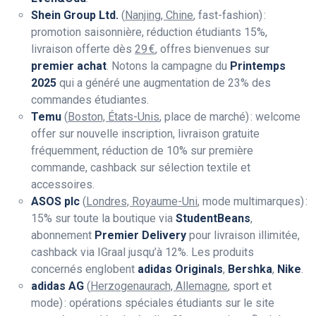
Shein Group Ltd.
(
Nanjing, Chine
, fast-fashion) :
promotion saisonnière, réduction étudiants 15%,
livraison offerte dès
29 €
, offres bienvenues sur
premier achat
. Notons la campagne du
Printemps
2025
qui a généré une augmentation de 23% des
commandes étudiantes.
Temu
(
Boston, États-Unis
, place de marché) : welcome
offer sur nouvelle inscription, livraison gratuite
fréquemment, réduction de 10% sur première
commande, cashback sur sélection textile et
accessoires.
ASOS plc
(
Londres, Royaume-Uni
, mode multimarques) :
15% sur toute la boutique via
StudentBeans
,
abonnement
Premier Delivery
pour livraison illimitée,
cashback via IGraal jusqu’à 12%. Les produits
concernés englobent
adidas Originals
,
Bershka
,
Nike
.
adidas AG
(
Herzogenaurach, Allemagne
, sport et
mode) : opérations spéciales étudiants sur le site