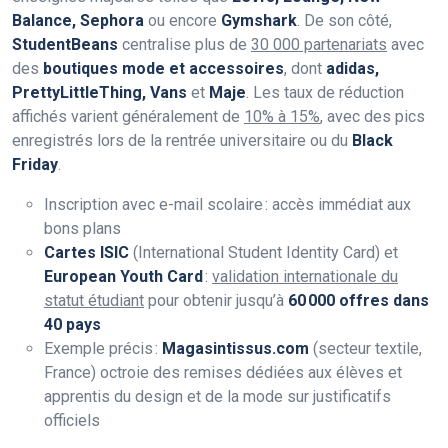
Balance, Sephora
ou encore
Gymshark
. De son côté,
StudentBeans
centralise plus de
30 000 partenariats
avec
des
boutiques mode et accessoires
, dont
adidas,
PrettyLittleThing, Vans
et
Maje
. Les taux de réduction
affichés varient généralement de
10% à 15%
, avec des pics
enregistrés lors de la rentrée universitaire ou du
Black
Friday
.
Inscription avec e-mail scolaire : accès immédiat aux
bons plans
Cartes ISIC
(International Student Identity Card) et
European Youth Card
:
validation internationale du
statut étudiant
pour obtenir jusqu’à
60 000 offres dans
40 pays
Exemple précis :
Magasintissus.com
(secteur textile,
France) octroie des remises dédiées aux élèves et
apprentis du design et de la mode sur justificatifs
officiels