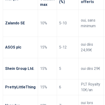
(%)
offerts
max
oui, sans
Zalando SE
10%
5-10
minimum
oui dès
ASOS plc
15%
5-12
24,99€
Shein Group Ltd.
15%
5
oui dès 29€
PLT Royalty
PrettyLittleThing
15%
6
10€/an
oui lors