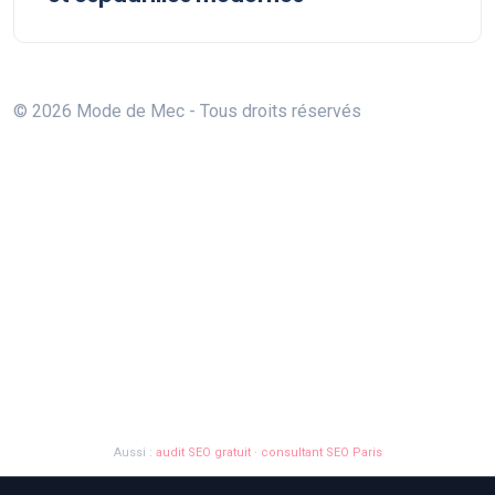
© 2026 Mode de Mec - Tous droits réservés
Aussi :
audit SEO gratuit
·
consultant SEO Paris