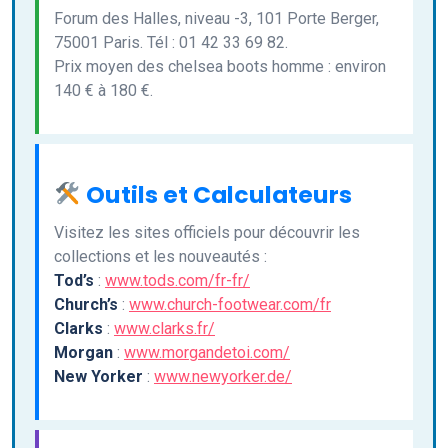
Forum des Halles, niveau -3, 101 Porte Berger,
75001 Paris. Tél : 01 42 33 69 82.
Prix moyen des chelsea boots homme : environ
140 € à 180 €.
Outils et Calculateurs
Visitez les sites officiels pour découvrir les
collections et les nouveautés :
Tod’s
:
www.tods.com/fr-fr/
Church’s
:
www.church-footwear.com/fr
Clarks
:
www.clarks.fr/
Morgan
:
www.morgandetoi.com/
New Yorker
:
www.newyorker.de/