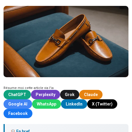
Résume moi cette article via l'ia
ChatGPT
Perplexity
Grok
Claude
Google AI
WhatsApp
LinkedIn
X (Twitter)
Facebook
En bref