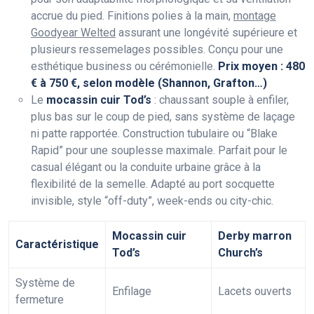
accrue du pied. Finitions polies à la main,
montage
Goodyear Welted
assurant une longévité supérieure et
plusieurs ressemelages possibles. Conçu pour une
esthétique business ou cérémonielle.
Prix moyen : 480
€ à 750 €, selon modèle (Shannon, Grafton…)
Le
mocassin cuir Tod’s
: chaussant souple à enfiler,
plus bas sur le coup de pied, sans système de laçage
ni patte rapportée. Construction tubulaire ou “Blake
Rapid” pour une souplesse maximale. Parfait pour le
casual élégant ou la conduite urbaine grâce à la
flexibilité de la semelle. Adapté au port socquette
invisible, style “off-duty”, week-ends ou city-chic.
Mocassin cuir
Derby marron
Caractéristique
Tod’s
Church’s
Système de
Enfilage
Lacets ouverts
fermeture