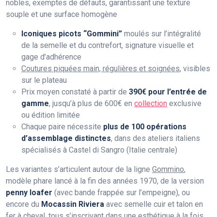
nobles, exemptes de défauts, garantissant une texture
souple et une surface homogène
Iconiques picots “Gommini”
moulés sur l’intégralité
de la semelle et du contrefort, signature visuelle et
gage d’adhérence
Coutures piquées main, régulières et soignées
, visibles
sur le plateau
Prix moyen constaté à partir de
390€ pour l’entrée de
gamme
, jusqu’à plus de 600€ en
collection
exclusive
ou édition limitée
Chaque paire nécessite
plus de 100 opérations
d’assemblage distinctes
, dans des ateliers italiens
spécialisés à Castel di Sangro (Italie centrale)
Les variantes s’articulent autour de la ligne
Gommino
,
modèle phare lancé à la fin des années 1970, de la version
penny loafer
(avec bande frappée sur l’empeigne), ou
encore du
Mocassin Riviera
avec semelle cuir et talon en
fer à cheval, tous s’inscrivant dans une esthétique à la fois