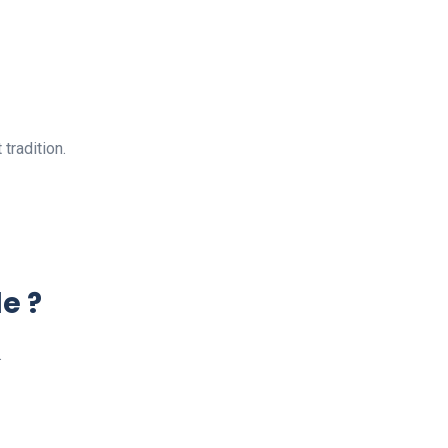
tradition.
le ?
.