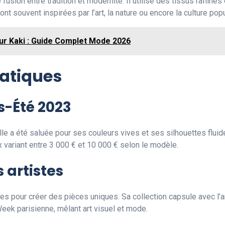
 fusion entre tradition et modernité. Il utilise des tissus raffiné
 souvent inspirées par l’art, la nature ou encore la culture popu
ur Kaki : Guide Complet Mode 2026
atiques
s-Été 2023
e a été saluée pour ses couleurs vives et ses silhouettes fluid
ix variant entre 3 000 € et 10 000 € selon le modèle.
 artistes
tes pour créer des pièces uniques. Sa collection capsule avec l’ar
eek parisienne, mêlant art visuel et mode.