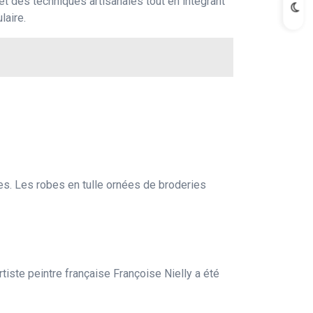
s et des techniques artisanales tout en intégrant
laire.
es. Les robes en tulle ornées de broderies
tiste peintre française Françoise Nielly a été