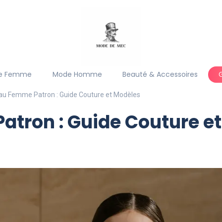
e Femme
Mode Homme
Beauté & Accessoires
u Femme Patron : Guide Couture et Modèles
tron : Guide Couture e