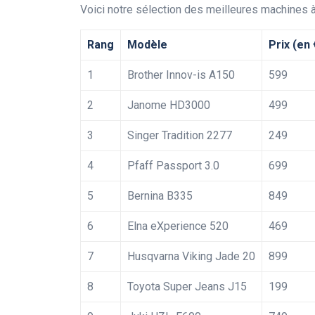
Voici notre sélection des meilleures machines à
Rang
Modèle
Prix (en 
1
Brother Innov-is A150
599
2
Janome HD3000
499
3
Singer Tradition 2277
249
4
Pfaff Passport 3.0
699
5
Bernina B335
849
6
Elna eXperience 520
469
7
Husqvarna Viking Jade 20
899
8
Toyota Super Jeans J15
199