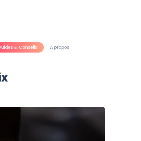
Guides & Conseils
À propos
ix