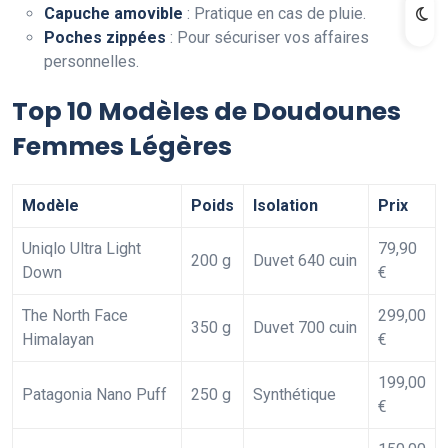
Capuche amovible
: Pratique en cas de pluie.
Poches zippées
: Pour sécuriser vos affaires
personnelles.
Top 10 Modèles de Doudounes
Femmes Légères
Modèle
Poids
Isolation
Prix
Uniqlo Ultra Light
79,90
200 g
Duvet 640 cuin
Down
€
The North Face
299,00
350 g
Duvet 700 cuin
Himalayan
€
199,00
Patagonia Nano Puff
250 g
Synthétique
€