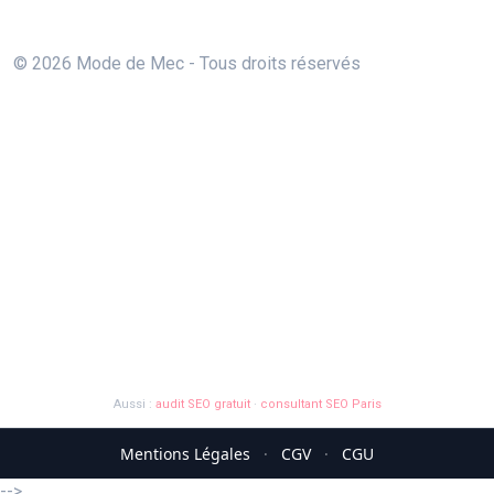
© 2026 Mode de Mec - Tous droits réservés
Aussi :
audit SEO gratuit
·
consultant SEO Paris
Mentions Légales
·
CGV
·
CGU
-->