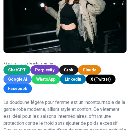
Résume moi cette article via l'ia
ChatGPT
Perplexity
Grok
Claude
Google AI
WhatsApp
LinkedIn
X (Twitter)
Facebook
La doudoune légère pour femme est un incontournable de la
garde-robe moderne, alliant style et confort. Ce vêtement
est idéal pour les saisons intermédiaires, offrant une
protection contre le froid sans ajouter de poids excessif.