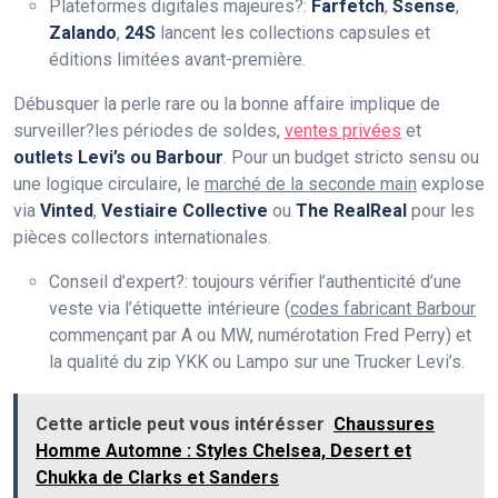
Plateformes digitales majeures?:
Farfetch
,
Ssense
,
Zalando
,
24S
lancent les collections capsules et
éditions limitées avant-première.
Débusquer la perle rare ou la bonne affaire implique de
surveiller?les périodes de soldes,
ventes privées
et
outlets Levi’s ou Barbour
. Pour un budget stricto sensu ou
une logique circulaire, le
marché de la seconde main
explose
via
Vinted
,
Vestiaire Collective
ou
The RealReal
pour les
pièces collectors internationales.
Conseil d’expert?: toujours vérifier l’authenticité d’une
veste via l’étiquette intérieure (
codes fabricant Barbour
commençant par A ou MW, numérotation Fred Perry) et
la qualité du zip YKK ou Lampo sur une Trucker Levi’s.
Cette article peut vous intérésser
Chaussures
Homme Automne : Styles Chelsea, Desert et
Chukka de Clarks et Sanders