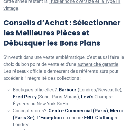
cette année restent la
Trucker noire oversize et la Type III
vintage
.
Conseils d’Achat : Sélectionner
les Meilleures Pièces et
Débusquer les Bons Plans
S’investir dans une veste emblématique, c’est aussi faire le
choix du bon point de vente et d’une
authenticité garantie
.
Les réseaux officiels demeurent des référents sûrs pour
accéder à l’intégralité des collections :
Boutiques officielles?:
Barbour
(Londres/Newcastle),
Fred Perry
(Soho, Paris Marais),
Levi’s
Champs-
Élysées ou New York SoHo.
Concept stores?:
Centre Commercial (Paris)
,
Merci
(Paris 3e)
,
L’Exception
ou encore
END. Clothing
à
Londres.