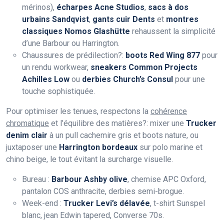
mérinos),
écharpes Acne Studios
,
sacs à dos
urbains Sandqvist
,
gants cuir Dents
et
montres
classiques Nomos Glashütte
rehaussent la simplicité
d’une Barbour ou Harrington.
Chaussures de prédilection?:
boots Red Wing 877
pour
un rendu workwear,
sneakers Common Projects
Achilles Low
ou
derbies Church’s Consul
pour une
touche sophistiquée.
Pour optimiser les tenues, respectons la
cohérence
chromatique
et l’équilibre des matières?: mixer une
Trucker
denim clair
à un pull cachemire gris et boots nature, ou
juxtaposer une
Harrington bordeaux
sur polo marine et
chino beige, le tout évitant la surcharge visuelle.
Bureau :
Barbour Ashby olive
, chemise APC Oxford,
pantalon COS anthracite, derbies semi-brogue.
Week-end :
Trucker Levi’s délavée
, t-shirt Sunspel
blanc, jean Edwin tapered, Converse 70s.