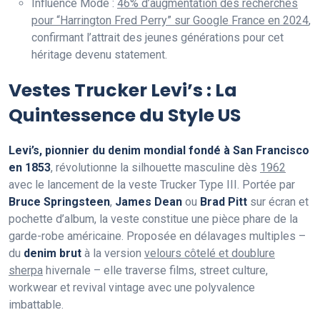
Influence Mode :
46% d’augmentation des recherches
pour “Harrington Fred Perry” sur Google France en 2024
,
confirmant l’attrait des jeunes générations pour cet
héritage devenu statement.
Vestes Trucker Levi’s : La
Quintessence du Style US
Levi’s, pionnier du denim mondial fondé à San Francisco
en 1853
, révolutionne la silhouette masculine dès
1962
avec le lancement de la veste Trucker Type III. Portée par
Bruce Springsteen
,
James Dean
ou
Brad Pitt
sur écran et
pochette d’album, la veste constitue une pièce phare de la
garde-robe américaine. Proposée en délavages multiples –
du
denim brut
à la version
velours côtelé et doublure
sherpa
hivernale – elle traverse films, street culture,
workwear et revival vintage avec une polyvalence
imbattable.