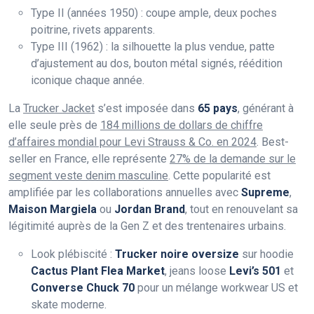
Type II (années 1950) : coupe ample, deux poches
poitrine, rivets apparents.
Type III (1962) : la silhouette la plus vendue, patte
d’ajustement au dos, bouton métal signés, réédition
iconique chaque année.
La
Trucker Jacket
s’est imposée dans
65 pays
, générant à
elle seule près de
184 millions de dollars de chiffre
d’affaires mondial pour Levi Strauss & Co. en 2024
. Best-
seller en France, elle représente
27% de la demande sur le
segment veste denim masculine
. Cette popularité est
amplifiée par les collaborations annuelles avec
Supreme
,
Maison Margiela
ou
Jordan Brand
, tout en renouvelant sa
légitimité auprès de la Gen Z et des trentenaires urbains.
Look plébiscité :
Trucker noire oversize
sur hoodie
Cactus Plant Flea Market
, jeans loose
Levi’s 501
et
Converse Chuck 70
pour un mélange workwear US et
skate moderne.