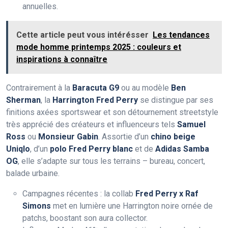
annuelles.
Cette article peut vous intérésser
Les tendances
mode homme printemps 2025 : couleurs et
inspirations à connaître
Contrairement à la
Baracuta G9
ou au modèle
Ben
Sherman
, la
Harrington Fred Perry
se distingue par ses
finitions axées sportswear et son détournement streetstyle
très apprécié des créateurs et influenceurs tels
Samuel
Ross
ou
Monsieur Gabin
. Assortie d’un
chino beige
Uniqlo
, d’un
polo Fred Perry blanc
et de
Adidas Samba
OG
, elle s’adapte sur tous les terrains – bureau, concert,
balade urbaine.
Campagnes récentes : la collab
Fred Perry x Raf
Simons
met en lumière une Harrington noire ornée de
patchs, boostant son aura collector.