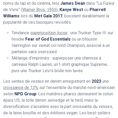
noms du rap et du cinéma, tels
James Dean
dans “La Fureur
de Vivre” (
Warner Bros, 1955
),
Kanye West
ou
Pharrell
Williams
lors du
Met Gala 2017
, boostent durablement la
popularité de ces basiques revisités.
Tendance
superposition loose
: une Trucker Type III sur
hoodie
Fear of God Essentials
ou un blouson
Harrington sur sweat col rond Champion, associé à un
pantalon vans oversized.
Mélange d’imprimés : superposer une chemise à
carreaux Ralph Lauren, un t-shirt graphique Supreme,
puis une Trucker Levi’s brute non lavée.
Les ventes de vestes en denim enregistrent en
2023
une
croissance de 13%
sur l’ensemble du marché nord-américain
selon
NPD Group
. Les matières phares demeurent le coton
épais US, la toile denim selvedge et le twill, mais la
diversification s’accélère avec la part croissante du velours,
de la laine bouillie et des éditions vegan. Les best-sellers