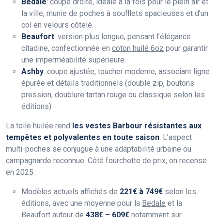
Bedale
: coupe droite, idéale à la fois pour le plein air et
la ville, munie de poches à soufflets spacieuses et d’un
col en velours côtelé.
Beaufort
: version plus longue, pensant l’élégance
citadine, confectionnée en
coton huilé 6oz
pour garantir
une imperméabilité supérieure.
Ashby
: coupe ajustée, toucher moderne, associant ligne
épurée et détails traditionnels (double zip, boutons
pression, doublure tartan rouge ou classique selon les
éditions).
La toile huilée rend
les vestes Barbour résistantes aux
tempêtes et polyvalentes en toute saison
. L’aspect
multi-poches se conjugue à une adaptabilité urbaine ou
campagnarde reconnue. Côté fourchette de prix, on recense
en 2025 :
Modèles actuels affichés de
221€ à 749€
selon les
éditions, avec une moyenne pour la
Bedale
et la
Beaufort
autour de
438€ – 609€
notamment sur