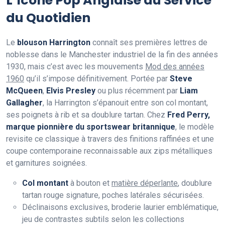
L’Icône Pop Anglaise au Service
du Quotidien
Le
blouson Harrington
connaît ses premières lettres de
noblesse dans le Manchester industriel de la fin des années
1930, mais c’est avec les mouvements
Mod des années
1960
qu’il s’impose définitivement. Portée par
Steve
McQueen
,
Elvis Presley
ou plus récemment par
Liam
Gallagher
, la Harrington s’épanouit entre son col montant,
ses poignets à rib et sa doublure tartan. Chez
Fred Perry,
marque pionnière du sportswear britannique
, le modèle
revisite ce classique à travers des finitions raffinées et une
coupe contemporaine reconnaissable aux zips métalliques
et garnitures soignées.
Col montant
à bouton et
matière déperlante
, doublure
tartan rouge signature, poches latérales sécurisées.
Déclinaisons exclusives, broderie laurier emblématique,
jeu de contrastes subtils selon les collections