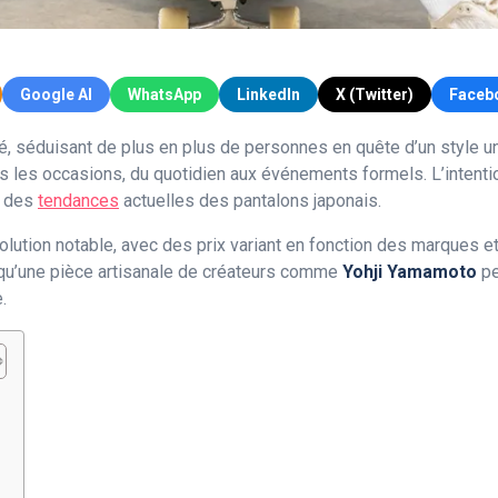
Google AI
WhatsApp
LinkedIn
X (Twitter)
Faceb
ité, séduisant de plus en plus de personnes en quête d’un style 
 les occasions, du quotidien aux événements formels. L’intention
t des
tendances
actuelles des pantalons japonais.
ution notable, avec des prix variant en fonction des marques et
 qu’une pièce artisanale de créateurs comme
Yohji Yamamoto
pe
.